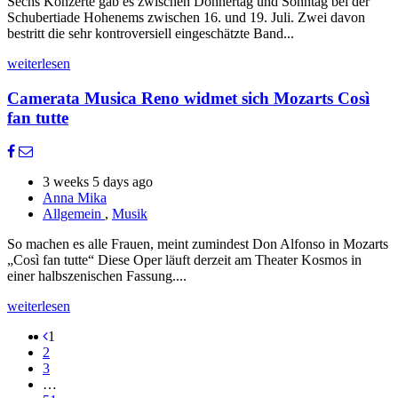
Sechs Konzerte gab es zwischen Donnertag und Sonntag bei der
Schubertiade Hohenems zwischen 16. und 19. Juli. Zwei davon
bestritt die sehr kontroversiell eingeschätzte Band...
weiterlesen
Camerata Musica Reno widmet sich Mozarts Così
fan tutte
3 weeks 5 days ago
Anna Mika
Allgemein
,
Musik
So machen es alle Frauen, meint zumindest Don Alfonso in Mozarts
„Così fan tutte“ Diese Oper läuft derzeit am Theater Kosmos in
einer halbszenischen Fassung....
weiterlesen
1
2
3
…