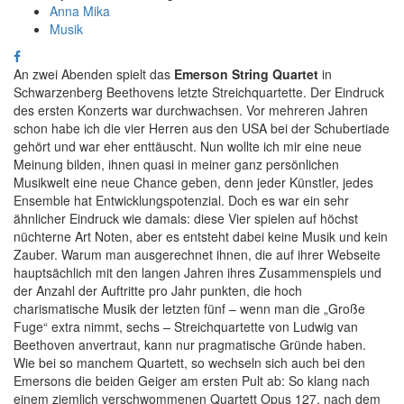
Anna Mika
Musik
An zwei Abenden spielt das
Emerson String Quartet
in
Schwarzenberg Beethovens letzte Streichquartette. Der Eindruck
des ersten Konzerts war durchwachsen. Vor mehreren Jahren
schon habe ich die vier Herren aus den USA bei der Schubertiade
gehört und war eher enttäuscht. Nun wollte ich mir eine neue
Meinung bilden, ihnen quasi in meiner ganz persönlichen
Musikwelt eine neue Chance geben, denn jeder Künstler, jedes
Ensemble hat Entwicklungspotenzial. Doch es war ein sehr
ähnlicher Eindruck wie damals: diese Vier spielen auf höchst
nüchterne Art Noten, aber es entsteht dabei keine Musik und kein
Zauber. Warum man ausgerechnet ihnen, die auf ihrer Webseite
hauptsächlich mit den langen Jahren ihres Zusammenspiels und
der Anzahl der Auftritte pro Jahr punkten, die hoch
charismatische Musik der letzten fünf – wenn man die „Große
Fuge“ extra nimmt, sechs – Streichquartette von Ludwig van
Beethoven anvertraut, kann nur pragmatische Gründe haben.
Wie bei so manchem Quartett, so wechseln sich auch bei den
Emersons die beiden Geiger am ersten Pult ab: So klang nach
einem ziemlich verschwommenen Quartett Opus 127, nach dem