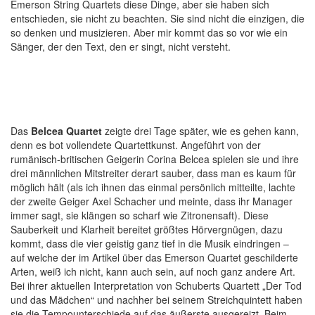
Emerson String Quartets diese Dinge, aber sie haben sich
entschieden, sie nicht zu beachten. Sie sind nicht die einzigen, die
so denken und musizieren. Aber mir kommt das so vor wie ein
Sänger, der den Text, den er singt, nicht versteht.
Das
Belcea Quartet
zeigte drei Tage später, wie es gehen kann,
denn es bot vollendete Quartettkunst. Angeführt von der
rumänisch-britischen Geigerin Corina Belcea spielen sie und ihre
drei männlichen Mitstreiter derart sauber, dass man es kaum für
möglich hält (als ich ihnen das einmal persönlich mitteilte, lachte
der zweite Geiger Axel Schacher und meinte, dass ihr Manager
immer sagt, sie klängen so scharf wie Zitronensaft). Diese
Sauberkeit und Klarheit bereitet größtes Hörvergnügen, dazu
kommt, dass die vier geistig ganz tief in die Musik eindringen –
auf welche der im Artikel über das Emerson Quartet geschilderte
Arten, weiß ich nicht, kann auch sein, auf noch ganz andere Art.
Bei ihrer aktuellen Interpretation von Schuberts Quartett „Der Tod
und das Mädchen“ und nachher bei seinem Streichquintett haben
sie die Tempounterschiede auf das äußerste ausgereizt. Beim