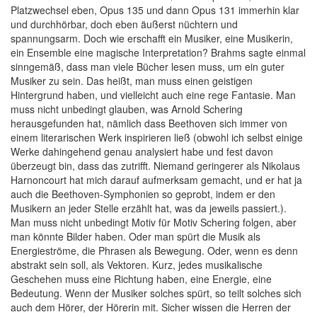
Platzwechsel eben, Opus 135 und dann Opus 131 immerhin klar
und durchhörbar, doch eben äußerst nüchtern und
spannungsarm. Doch wie erschafft ein Musiker, eine Musikerin,
ein Ensemble eine magische Interpretation? Brahms sagte einmal
sinngemäß, dass man viele Bücher lesen muss, um ein guter
Musiker zu sein. Das heißt, man muss einen geistigen
Hintergrund haben, und vielleicht auch eine rege Fantasie. Man
muss nicht unbedingt glauben, was Arnold Schering
herausgefunden hat, nämlich dass Beethoven sich immer von
einem literarischen Werk inspirieren ließ (obwohl ich selbst einige
Werke dahingehend genau analysiert habe und fest davon
überzeugt bin, dass das zutrifft. Niemand geringerer als Nikolaus
Harnoncourt hat mich darauf aufmerksam gemacht, und er hat ja
auch die Beethoven-Symphonien so geprobt, indem er den
Musikern an jeder Stelle erzählt hat, was da jeweils passiert.).
Man muss nicht unbedingt Motiv für Motiv Schering folgen, aber
man könnte Bilder haben. Oder man spürt die Musik als
Energieströme, die Phrasen als Bewegung. Oder, wenn es denn
abstrakt sein soll, als Vektoren. Kurz, jedes musikalische
Geschehen muss eine Richtung haben, eine Energie, eine
Bedeutung. Wenn der Musiker solches spürt, so teilt solches sich
auch dem Hörer, der Hörerin mit. Sicher wissen die Herren der