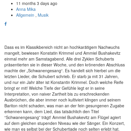
11 months 3 days ago
Anna Mika
Allgemein
,
Musik
Dass es im Klassikbereich nicht an hochkarätigem Nachwuchs
mangelt, bewiesen Konstatin Krimmel und Ammiel Bushakevitz
einmal mehr am Samstagabend. Alle drei Zyklen Schuberts
präsentierten sie in dieser Woche, und den krönenden Abschluss
machte der „Schwanengesang“. Es handelt sich hierbei um die
letzten Lieder, die Schubert schrieb. Er starb ja mit 31 Jahren,
und nur ein Jahr älter ist Konstantin Krimmel. Doch welche Reife
bringt er mit! Welche Tiefe der Gefühle legt er in seine
Interpretation, von naiver Zartheit bis zu erschreckenden
Ausbrüchen, die aber immer noch kultiviert klingen und seinem
Bariton nicht schaden, was man an der fein gesungenen Zugabe
erkennen kann, dem Lied, das tatsächlich den Titel
“Schwanengesang” trägt! Ammiel Bushakevitz am Flügel agiert
auf dem gleichen stupenden Niveau wie der Sänger. Ein Konzert,
wie man es selbst bei der Schubertiade noch selten erlebt hat.